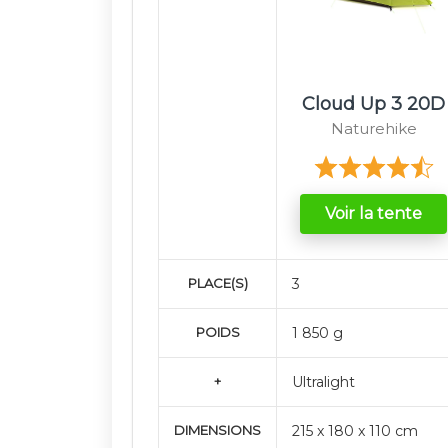
Cloud Up 3 20D
Naturehike
Voir la tente
PLACE(S)
3
POIDS
1 850 g
+
Ultralight
DIMENSIONS
215 x 180 x 110 cm