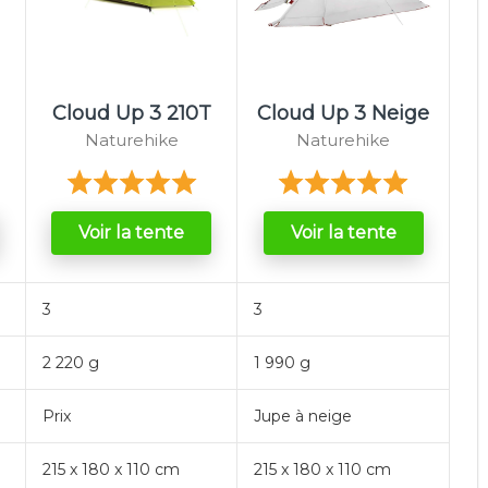
Cloud Up 3 210T
Cloud Up 3 Neige
Naturehike
Naturehike
Voir la tente
Voir la tente
3
3
2 220 g
1 990 g
Prix
Jupe à neige
215 x 180 x 110 cm
215 x 180 x 110 cm