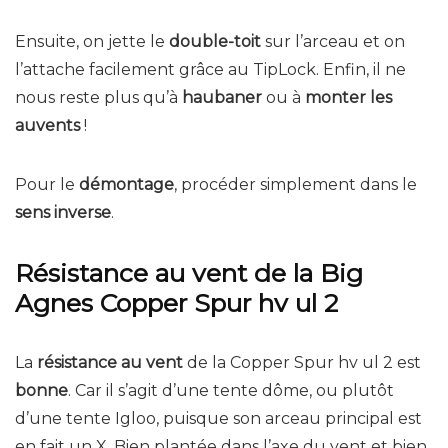
Ensuite, on jette le
double-toit
sur l’arceau et on
l’attache facilement grâce au TipLock. Enfin, il ne
nous reste plus qu’à
haubaner
ou à
monter les
auvents
!
Pour le
démontage
, procéder simplement dans le
sens inverse
.
Résistance au vent de la Big
Agnes Copper Spur hv ul 2
La
résistance au vent
de la Copper Spur hv ul 2 est
bonne
. Car il s’agit d’une tente dôme, ou plutôt
d’une tente Igloo, puisque son arceau principal est
en fait un X. Bien plantée dans l’axe du vent et bien