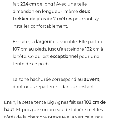
fait
224 cm
de long ! Avec une telle
dimension en longueur, même
deux
trekker de plus de 2 mètres
pourront s’y
installer confortablement.
Ensuite, sa
largeur
est variable. Elle part de
107
cm au pieds, jusqu’à atteindre
132
cm à
la tête. Ce qui est
exceptionnel
pour une
tente de ce poids.
La zone hachurée correspond au
auvent
,
dont nous reparlerons dans un instant…
Enfin, la cette tente Big Agnes fait ses
102 cm de
haut
. Et puisque son arceau de faîtière met les
côtés de la chambre presque à la verticale, nos