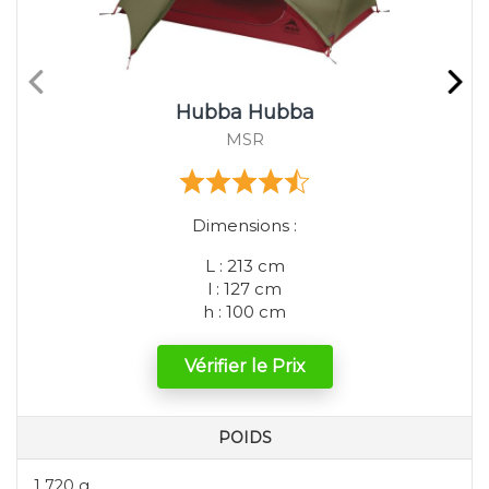
Hubba Hubba
MSR
Dimensions :
L : 213 cm
l : 127 cm
h : 100 cm
Vérifier le Prix
POIDS
1 720 g